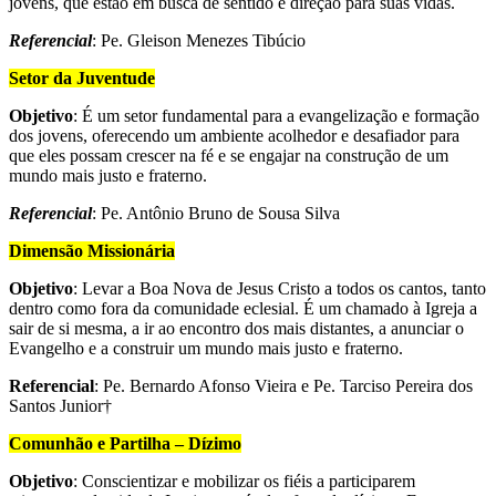
jovens, que estão em busca de sentido e direção para suas vidas.
Referencial
: Pe. Gleison Menezes Tibúcio
Setor da Juventude
Objetivo
: É um setor fundamental para a evangelização e formação
dos jovens, oferecendo um ambiente acolhedor e desafiador para
que eles possam crescer na fé e se engajar na construção de um
mundo mais justo e fraterno.
Referencial
: Pe. Antônio Bruno de Sousa Silva
Dimensão Missionária
Objetivo
: Levar a Boa Nova de Jesus Cristo a todos os cantos, tanto
dentro como fora da comunidade eclesial. É um chamado à Igreja a
sair de si mesma, a ir ao encontro dos mais distantes, a anunciar o
Evangelho e a construir um mundo mais justo e fraterno.
Referencial
: Pe. Bernardo Afonso Vieira e Pe. Tarciso Pereira dos
Santos Junior†
Comunhão e Partilha – Dízimo
Objetivo
: Conscientizar e mobilizar os fiéis a participarem