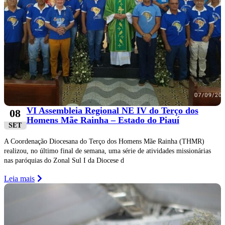
VI Assembleia Regional NE IV do Terço dos
08
Homens Mãe Rainha – Estado do Piauí
SET
A Coordenação Diocesana do Terço dos Homens Mãe Rainha (THMR)
realizou, no último final de semana, uma série de atividades missionárias
nas paróquias do Zonal Sul I da Diocese d
Leia mais