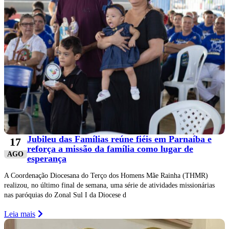
Jubileu das Famílias reúne fiéis em Parnaíba e
17
reforça a missão da família como lugar de
AGO
esperança
A Coordenação Diocesana do Terço dos Homens Mãe Rainha (THMR)
realizou, no último final de semana, uma série de atividades missionárias
nas paróquias do Zonal Sul I da Diocese d
Leia mais