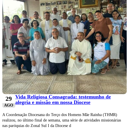
Vida Religiosa Consagrada: testemunho de
29
alegria e missão em nossa Diocese
AGO
A Coordenação Diocesana do Terço dos Homens Mãe Rainha (THMR)
realizou, no último final de semana, uma série de atividades missionárias
nas paróquias do Zonal Sul I da Diocese d