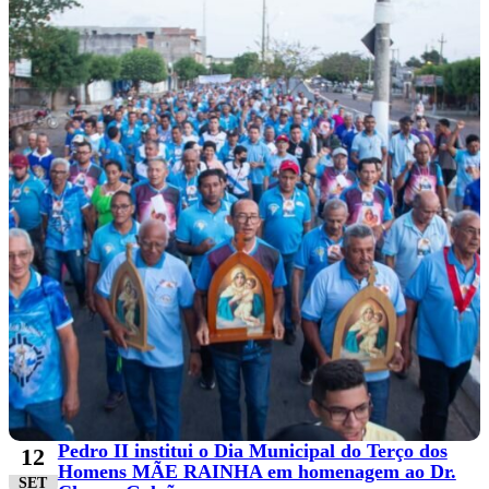
Pedro II institui o Dia Municipal do Terço dos
12
Homens MÃE RAINHA em homenagem ao Dr.
SET