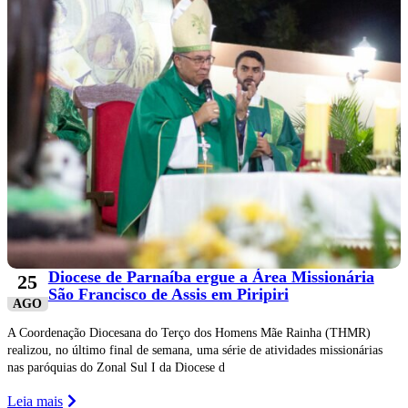
Diocese de Parnaíba ergue a Área Missionária
25
São Francisco de Assis em Piripiri
AGO
A Coordenação Diocesana do Terço dos Homens Mãe Rainha (THMR)
realizou, no último final de semana, uma série de atividades missionárias
nas paróquias do Zonal Sul I da Diocese d
Leia mais