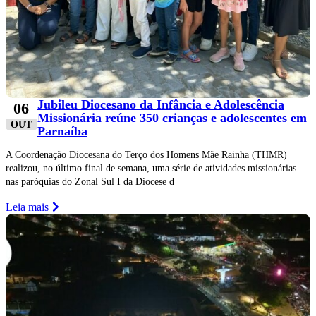
Jubileu Diocesano da Infância e Adolescência
06
Missionária reúne 350 crianças e adolescentes em
OUT
Parnaíba
A Coordenação Diocesana do Terço dos Homens Mãe Rainha (THMR)
realizou, no último final de semana, uma série de atividades missionárias
nas paróquias do Zonal Sul I da Diocese d
Leia mais