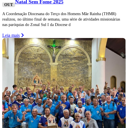
Natal Sem Fome 2025
OUT
A Coordenação Diocesana do Terço dos Homens Mãe Rainha (THMR)
realizou, no último final de semana, uma série de atividades missionárias
nas paróquias do Zonal Sul I da Diocese d
Leia mais