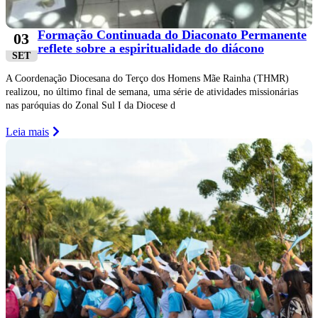
Formação Continuada do Diaconato Permanente
03
reflete sobre a espiritualidade do diácono
SET
A Coordenação Diocesana do Terço dos Homens Mãe Rainha (THMR)
realizou, no último final de semana, uma série de atividades missionárias
nas paróquias do Zonal Sul I da Diocese d
Leia mais