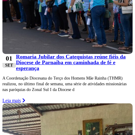
Romaria Jubilar dos Catequistas reúne fiéis da
01
Diocese de Parnaíba em caminhada de fé e
SET
esperança
A Coordenação Diocesana do Terço dos Homens Mãe Rainha (THMR)
realizou, no último final de semana, uma série de atividades missionárias
nas paróquias do Zonal Sul I da Diocese d
Leia mais